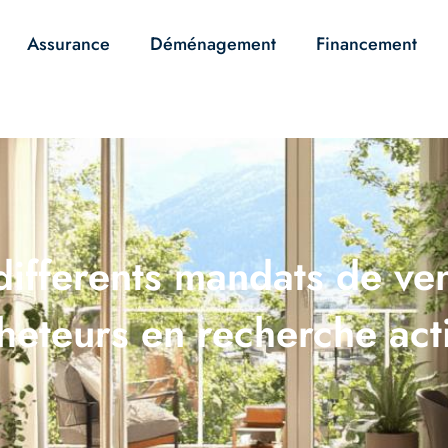
Assurance
Déménagement
Financement
 differents mandats de ve
heteurs en recherche act